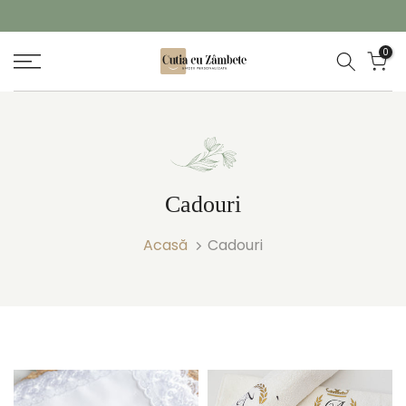
Sari
la
GARANȚIE TRANSPORT
0
conținut
Cadouri
Acasă
Cadouri