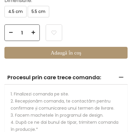
Dimensiune:
4.5 cm
5.5 cm
Selection will add
to the price
Adaugă în coş
Procesul prin care trece comanda:
1. Finalizezi comanda pe site.
2. Recepționăm comanda, te contactăm pentru
confirmare și comunicarea unui termen de livrare.
3. Facem machetele în programul de design.
4. După ce ne dai bunul de tipar, trimitem comanda
în producție.*