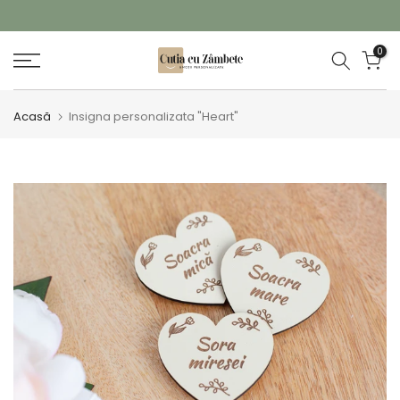
Sari
la
GARANȚIE TRANSPORT
0
conținut
Acasă
Insigna personalizata "Heart"