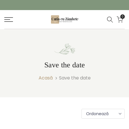
Sari
la
GARANȚIE TRANSPORT
0
conținut
Save the date
Acasă
Save the date
Ordonează