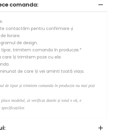
trece comanda:
e.
te contactăm pentru confirmare și
e livrare.
gramul de design.
 tipar, trimitem comanda în producție.*
care îți trimitem poze cu ele.
anda.
nunat de care îți vei aminti toată viața.
nul de tipar și trimitem comanda în producție nu mai poți
place modelul, ai verificat datele și totul e ok, e
specificațiilor.
i: