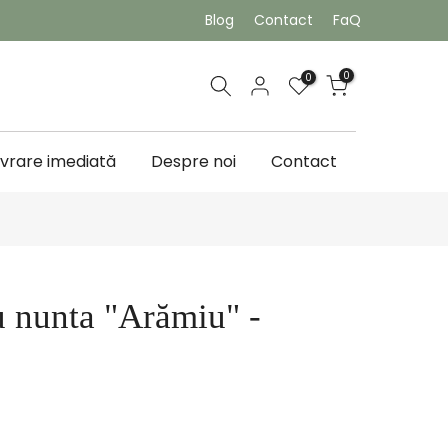
Blog
Contact
FaQ
0
0
ivrare imediată
Despre noi
Contact
ru nunta "Arămiu" -