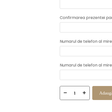
Confirmarea prezentei pan
Numarul de telefon al mirel
Numarul de telefon al mire
Selection will add
to the 
Adaugă