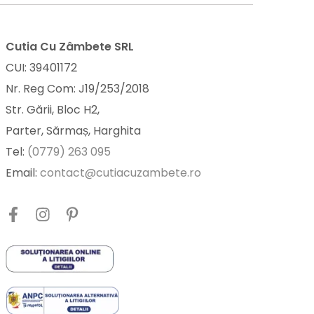
Cutia Cu Zâmbete SRL
CUI: 39401172
Nr. Reg Com: J19/253/2018
Str. Gării, Bloc H2,
Parter, Sărmaș, Harghita
Tel:
(0779) 263 095
Email:
contact@cutiacuzambete.ro