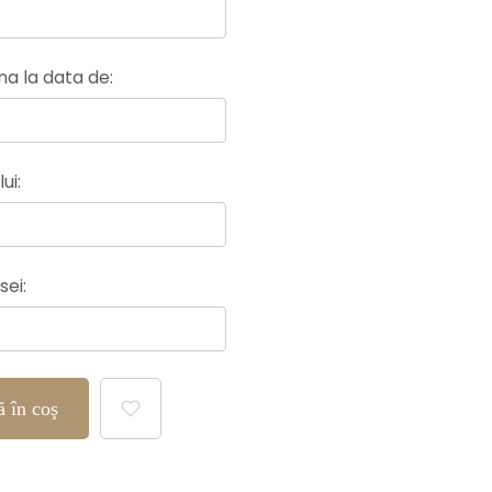
a la data de:
ui:
sei:
price
 în coş