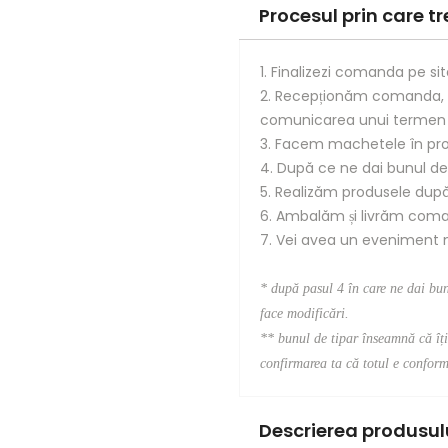
Procesul prin care 
1. Finalizezi comanda pe sit
2. Recepționăm comanda, 
comunicarea unui termen d
3. Facem machetele în pro
4. După ce ne dai bunul de
5. Realizăm produsele după 
6. Ambalăm și livrăm com
7. Vei avea un eveniment mi
* după pasul 4 în care ne dai bu
face modificări.
**
bunul de tipar înseamnă că îți 
confirmarea ta că totul e conform 
Descrierea produsulu