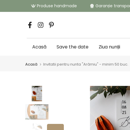
Sari
Produse handmade
Garanție transpo
la
conținut
Acasă
Save the date
Ziua nunții
Acasă
Invitatii pentru nunta "Arămiu" - minim 50 buc.