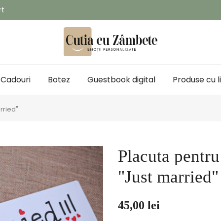
rt
Cadouri
Botez
Guestbook digital
Produse cu l
rried"
Placuta pentru
"Just married"
45,00 lei