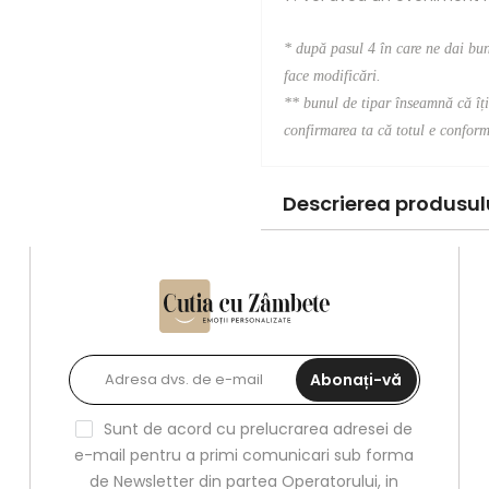
* după pasul 4 în care ne dai bu
face modificări.
**
bunul de tipar înseamnă că îți 
confirmarea ta că totul e conform 
Descrierea produsulu
Abonați-vă
Sunt de acord cu prelucrarea adresei de
e-mail pentru a primi comunicari sub forma
de Newsletter din partea Operatorului, in