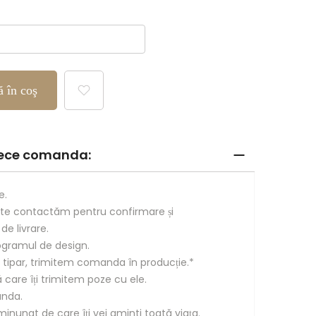
price
 în coş
trece comanda:
e.
te contactăm pentru confirmare și
e livrare.
gramul de design.
 tipar, trimitem comanda în producție.*
care îți trimitem poze cu ele.
anda.
nunat de care îți vei aminti toată viața.