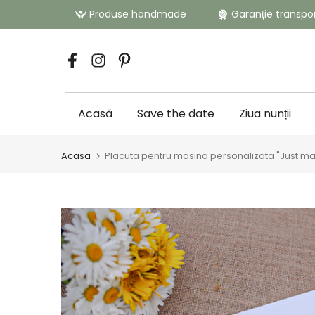
Sari
Produse handmade
Garanție transpo
la
conținut
Acasă
Save the date
Ziua nunții
Acasă
Placuta pentru masina personalizata "Just ma