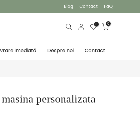
Blog
Contact
FaQ
0
0
ivrare imediată
Despre noi
Contact
 masina personalizata