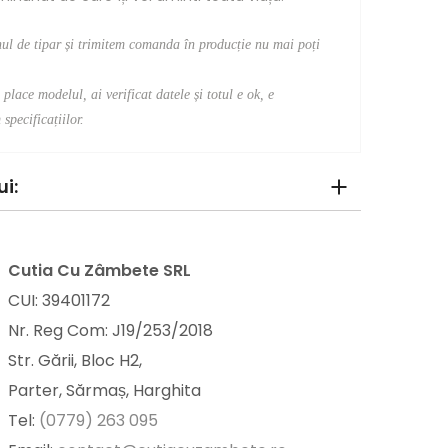
nul de tipar și trimitem comanda în producție nu mai poți
place modelul, ai verificat datele și totul e ok, e
specificațiilor.
i:
Cutia Cu Zâmbete SRL
CUI: 39401172
Nr. Reg Com: J19/253/2018
Str. Gării, Bloc H2,
Parter, Sărmaș, Harghita
Tel:
(0779) 263 095