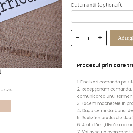
Data nuntii (optional):
Selection will add
to the 
Adaugă
Procesul prin care 
i
1. Finalizezi comanda pe sit
2. Recepționăm comanda, 
cenzie
comunicarea unui termen d
3. Facem machetele în pro
4. După ce ne dai bunul de
5. Realizăm produsele după 
6. Ambalăm și livrăm com
7. Vei avea un eveniment mi