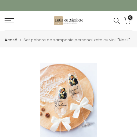
Sari
la
GARANȚIE TRANSPORT
0
conținut
Acasă
Set pahare de sampanie personalizate cu vinil "Nasii"