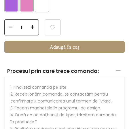
Selection will add
to the price
Adaugă în coş
Procesul prin care trece comanda:
1. Finalizezi comanda pe site.
2. Recepționăm comanda, te contactăm pentru
confirmare și comunicarea unui termen de livrare.
3. Facem machetele în programul de design.
4. După ce ne dai bunul de tipar, trimitem comanda
în producție.*
5. Realizăm produsele după care îți trimitem poze cu